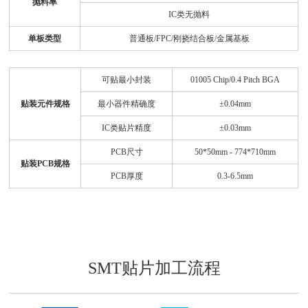
抛料率
IC类无抛料
单板类型
普通板/FPC/刚挠结合板/金属基板
可贴最小封装
01005 Chip/0.4 Pitch BGA
贴装元件规格
最小器件精确度
±0.04mm
IC类贴片精度
±0.03mm
PCB尺寸
50*50mm - 774*710mm
贴装PCB规格
PCB厚度
0.3-6.5mm
SMT贴片加工流程