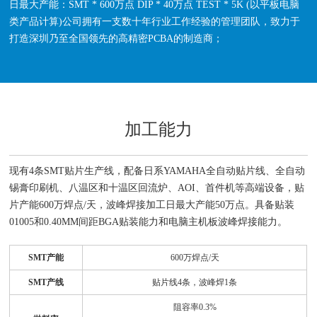
日最大产能：SMT * 600万点 DIP * 40万点 TEST * 5K (以平板电脑
类产品计算)公司拥有一支数十年行业工作经验的管理团队，致力于
打造深圳乃至全国领先的高精密PCBA的制造商；
加工能力
现有4条SMT贴片生产线，配备日系YAMAHA全自动贴片线、全自动
锡膏印刷机、八温区和十温区回流炉、AOI、首件机等高端设备，贴
片产能600万焊点/天，波峰焊接加工日最大产能50万点。具备贴装
01005和0.40MM间距BGA贴装能力和电脑主机板波峰焊接能力。
SMT产能
600万焊点/天
SMT产线
贴片线4条，波峰焊1条
阻容率0.3%